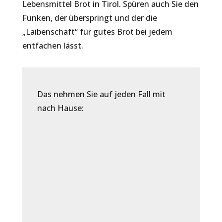
Lebensmittel Brot in Tirol. Spüren auch Sie den
Funken, der überspringt und der die
„Laibenschaft“ für gutes Brot bei jedem
entfachen lässt.
Das nehmen Sie auf jeden Fall mit
nach Hause:
Ihr selbst gebackenes Brot
Erinnerungen an Ihren
Brotbackkurs
Spaß und Austausch mit
Gleichgesinnten
Viele praktische Tipps und