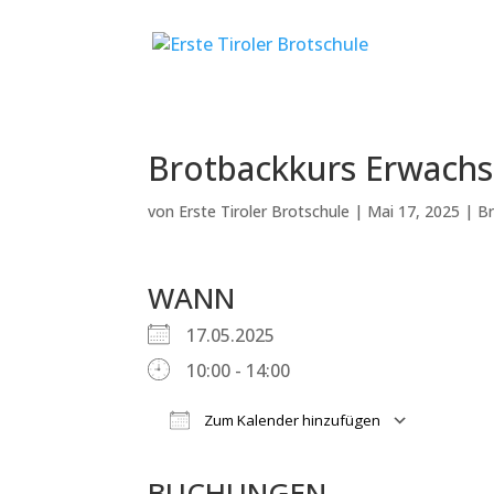
Brotbackkurs Erwach
von
Erste Tiroler Brotschule
|
Mai 17, 2025
|
Br
WANN
17.05.2025
10:00 - 14:00
Zum Kalender hinzufügen
ICS herunterladen
Google Kalender
iCalendar
Office 365
Outlook Li
BUCHUNGEN