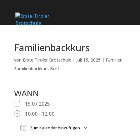
Familienbackkurs
von
Erste Tiroler Brotschule
|
Juli 15, 2025
|
Familien
,
Familienbackkurs Brot
WANN
15.07.2025
10:00 - 12:00
Zum Kalender hinzufügen
ICS herunterladen
Google Kalender
iCalendar
Office 365
Outlook Live