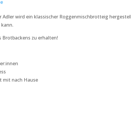
ne
Adler wird ein klassischer Roggenmischbrotteig hergestel
n kann.
s Brotbackens zu erhalten!
er:innen
ess
ot mit nach Hause