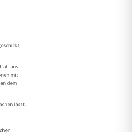
.
geschickt,
lfalt aus
onen mit
ben dem
achen lässt.
ichen